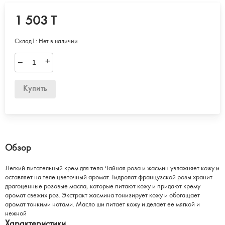
1 503 T
Склад1:
Нет в наличии
–
+
Купить
Обзор
Легкий питательный крем для тела Чайная роза и жасмин увлажняет кожу и
оставляет на теле цветочный аромат. Гидролат французской розы хранит
драгоценные розовые масла, которые питают кожу и придают крему
аромат свежих роз. Экстракт жасмина тонизирует кожу и обогащает
аромат тонкими нотами. Масло ши питает кожу и делает ее мягкой и
нежной
Характеристики