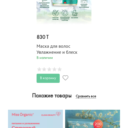
830 T
Маска для волос
Увлажнение и блеск
BEAUTY FERMA 100 мл
В наличии
В корзину
Похожие товары
Сравнить все