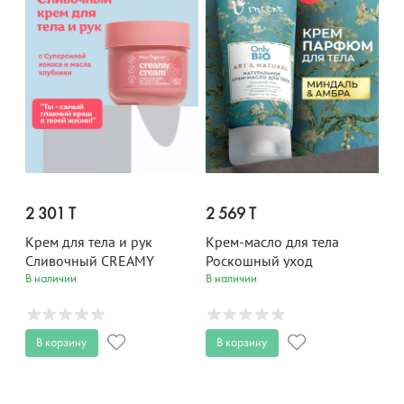
2 301 T
2 569 T
Крем для тела и рук
Крем-масло для тела
Cливочный CREAMY
Роскошный уход
CREAM Miss Organic 140
Цветущий миндаль Only
В наличии
В наличии
мл
Bio Art & Naturall 200 мл
В корзину
В корзину