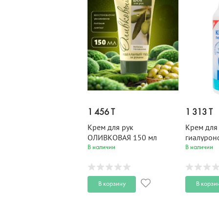
1 456 T
1 313 T
Крем для рук
Крем для 
ОЛИВКОВАЯ 150 мл
гиалурон
увлажнен
В наличии
В наличии
250 мл
В корзину
В корзи