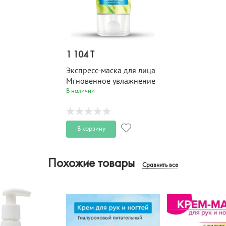
1 104 T
Экспресс-маска для лица
Мгновенное увлажнение
BEAUTY FERMA 50 мл
В наличии
В корзину
Похожие товары
Сравнить все