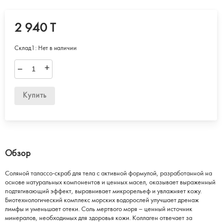
2 940 T
Склад1:
Нет в наличии
–
+
Купить
Обзор
Соляной талассо-скраб для тела с активной формулой, разработанной на
основе натуральных компонентов и ценных масел, оказывает выраженный
подтягивающий эффект, выравнивает микрорельеф и увлажняет кожу.
Биотехнологический комплекс морских водорослей улучшает дренаж
лимфы и уменьшает отеки. Соль мертвого моря – ценный источник
минералов, необходимых для здоровья кожи. Коллаген отвечает за