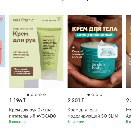
1 196 T
2 301 T
2 
Крем для рук Экстра
Крем для тела
Мо
питательный AVOCADO
моделирующий SO SLIM
Ар
0
CREAM FOR AVOCADO
BODY Miss Organic 140 мл
BO
В наличии
В наличии
В 
QUEEN Miss Organic 50 мл