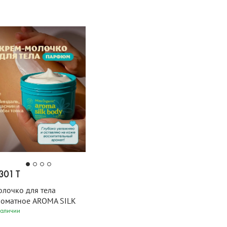
301 T
лочко для тела
оматное AROMA SILK
DY Miss Organic 140 мл
наличии