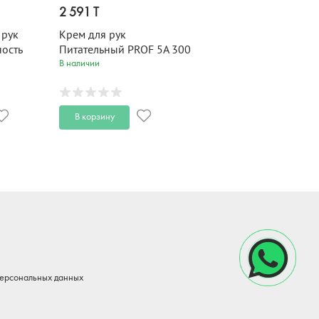
2 591 T
 рук
Крем для рук
ность
Питательный PROF 5A 300
ха Only
мл
В наличии
l 75 мл
В корзину
персональных данных