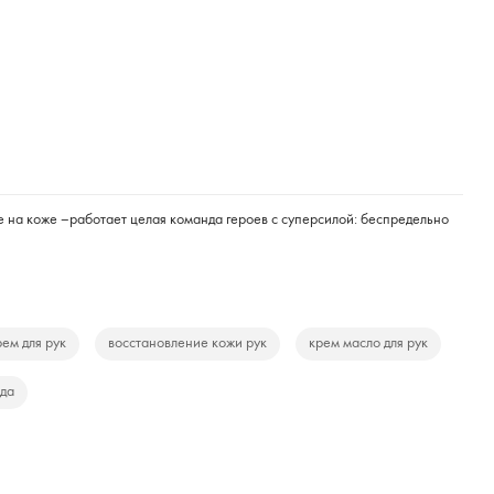
ие на коже –работает целая команда героев с суперсилой: беспредельно
ем для рук
восстановление кожи рук
крем масло для рук
ода