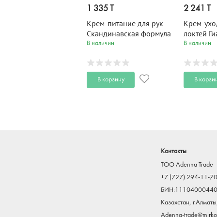
1 335 T
2 241 T
Крем-питание для рук
Крем-ухо
Скандинавская формула
локтей Г
PRO HAND 100 мл
HAND 300
В наличии
В наличии
В корзину
В корзи
Контакты
TOO Adenna Trade
+7 (727) 294-11-7
БИН:1110400044
Казахстан, г.Алматы
Adenna-trade@mirkos