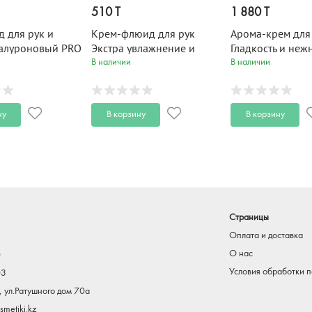
510 T
1 880 T
д для рук и
Крем-флюид для рук
Арома-крем для
иалуроновый PRO
Экстра увлажнение и
Гладкость и неж
 мл
мягкость ROYAL FLOWERS
Масло подсолну
В наличии
В наличии
24 мл
Bio Art & Natural
ну
В корзину
В корзину
Страницы
Оплата и доставка
О нас
0
Условия обработки 
03
, ул.Ратушного дом 70а
metiki.kz