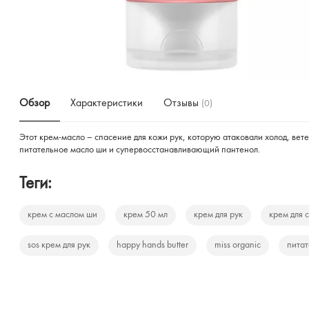
Обзор
Характеристики
Отзывы
(0)
Этот крем-масло – спасение для кожи рук, которую атаковали холод, вет
питательное масло ши и супервосстанавливающий пантенол.
Теги:
крем с маслом ши
крем 50 мл
крем для рук
крем для 
sos крем для рук
happy hands butter
miss organic
питат