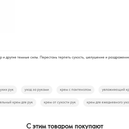
ер и другие темные силы. Перестань терпеть сухость, шелушение и раздражен
сухих рук
уход за руками
крем с пантенолом
увлажняющий кр
ельный крем для рук
крем от сухости рук
крем для ежедневного ух
C этим товаром покупают