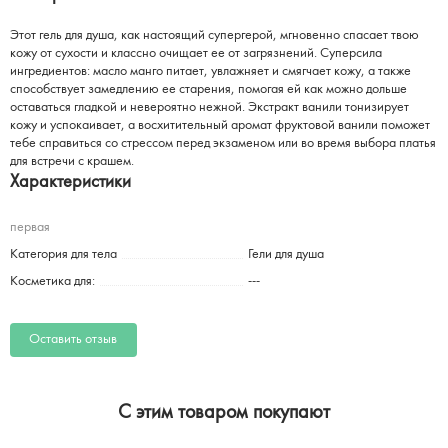
Этот гель для душа, как настоящий супергерой, мгновенно спасает твою
кожу от сухости и классно очищает ее от загрязнений. Суперсила
ингредиентов: масло манго питает, увлажняет и смягчает кожу, а также
способствует замедлению ее старения, помогая ей как можно дольше
оставаться гладкой и невероятно нежной. Экстракт ванили тонизирует
кожу и успокаивает, а восхитительный аромат фруктовой ванили поможет
тебе справиться со стрессом перед экзаменом или во время выбора платья
для встречи с крашем.
Характеристики
первая
Категория для тела
Гели для душа
Косметика для:
---
Оставить отзыв
C этим товаром покупают