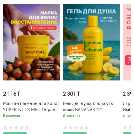
2 116 T
2 301 T
2 39
Маска-спасение для волос
Гель для душа Гладкость
Скраб
SUPER NUTS Miss Organic
кожи BANANAS GO
Имб
140 мл
BAHAMAS Miss Organic
анти
В наличии
В наличии
В нали
290 мл
YOUR
220 