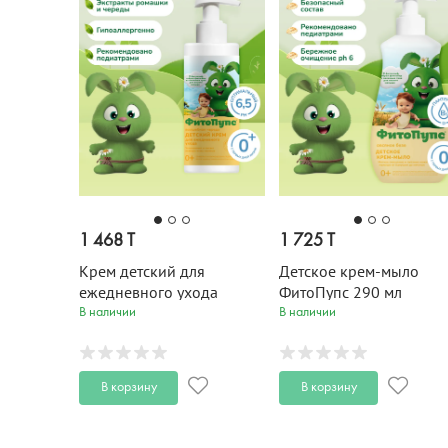
1 468 T
1 725 T
Крем детский для
Детское крем-мыло
ежедневного ухода
ФитоПупс 290 мл
ФитоПупс с дозатором
В наличии
В наличии
150 мл
В корзину
В корзину