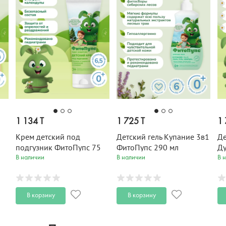
1 134 T
1 725 T
1 
Крем детский под
Детский гель Купание 3в1
Де
подгузник ФитоПупс 75
ФитоПупс 290 мл
Ду
мл
Фи
В наличии
В наличии
В 
В корзину
В корзину