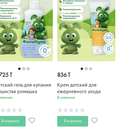
725 T
836 T
тский гель для купания
Крем детский для
шистая ромашка
ежедневного ухода
тоПупс 290 мл
ФитоПупс 75 мл
наличии
В наличии
В корзину
В корзину