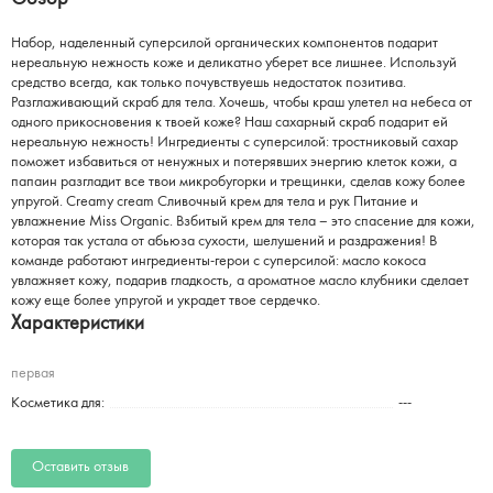
Набор, наделенный суперсилой органических компонентов подарит
нереальную нежность коже и деликатно уберет все лишнее. Используй
средство всегда, как только почувствуешь недостаток позитива.
Разглаживающий скраб для тела. Хочешь, чтобы краш улетел на небеса от
одного прикосновения к твоей коже? Наш сахарный скраб подарит ей
нереальную нежность! Ингредиенты с суперсилой: тростниковый сахар
поможет избавиться от ненужных и потерявших энергию клеток кожи, а
папаин разгладит все твои микробугорки и трещинки, сделав кожу более
упругой. Creamy cream Сливочный крем для тела и рук Питание и
увлажнение Miss Organic. Взбитый крем для тела – это спасение для кожи,
которая так устала от абьюза сухости, шелушений и раздражения! В
команде работают ингредиенты-герои с суперсилой: масло кокоса
увлажняет кожу, подарив гладкость, а ароматное масло клубники сделает
кожу еще более упругой и украдет твое сердечко.
Характеристики
первая
Косметика для:
---
Оставить отзыв