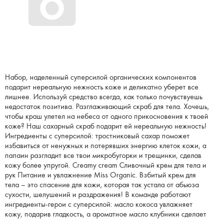
Набор, наделенный суперсилой органических компонентов
подарит нереальную нежность коже и деликатно уберет все
лишнее. Используй средство всегда, как только почувствуешь
недостаток позитива. Разглаживающий скраб для тела. Хочешь,
чтобы краш улетел на небеса от одного прикосновения к твоей
коже? Наш сахарный скраб подарит ей нереальную нежность!
Ингредиенты с суперсилой: тростниковый сахар поможет
избавиться от ненужных и потерявших энергию клеток кожи, а
папаин разгладит все твои микробугорки и трещинки, сделав
кожу более упругой. Creamy cream Сливочный крем для тела и
рук Питание и увлажнение Miss Organic. Взбитый крем для
тела – это спасение для кожи, которая так устала от абьюза
сухости, шелушений и раздражения! В команде работают
ингредиенты-герои с суперсилой: масло кокоса увлажняет
кожу, подарив гладкость, а ароматное масло клубники сделает