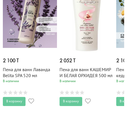
2 100 T
2 052 T
2 10
Пена для ванн Лаванда
Пена для ванн КАШЕМИР
Пена
Belita SPA 520 мл
И БЕЛАЯ ОРХИДЕЯ 500 мл
кедр
Belit
В наличии
В наличии
В нали
В корзину
В корзину
В ко