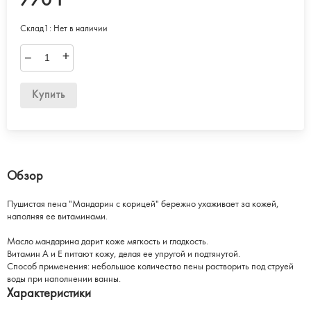
770 T
Склад1:
Нет в наличии
–
+
Купить
Обзор
Пушистая пена "Мандарин с корицей" бережно ухаживает за кожей,
наполняя ее витаминами.
Масло мандарина дарит коже мягкость и гладкость.
Витамин А и Е питают кожу, делая ее упругой и подтянутой.
Способ применения: небольшое количество пены растворить под струей
воды при наполнении ванны.
Характеристики