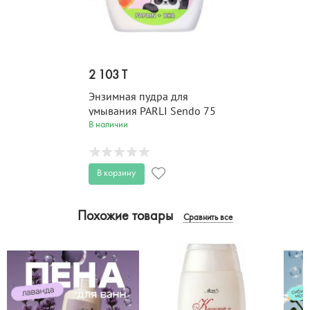
2 103 T
Энзимная пудра для
умывания PARLI Sendo 75
гр
В наличии
В корзину
Похожие товары
Сравнить все