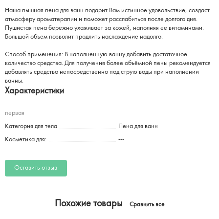
Наша пышная пена для ванн подарит Вам истинное удовольствие, создаст
атмосферу ароматерапии и поможет расслабиться после долгого дня.
Пушистая пена бережно ухаживает за кожей, наполняя ее витаминами.
Большой объем позволит продлить наслаждение надолго.
Способ применения: В наполненную ванну добавить достаточное
количество средства. Для получения более объёмной пены рекомендуется
добавлять средство непосредственно под струю воды при наполнении
ванны.
Характеристики
первая
Категория для тела
Пена для ванн
Косметика для:
---
Оставить отзыв
Похожие товары
Сравнить все