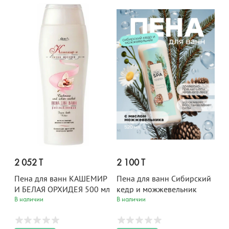
2 052 T
2 100 T
Пена для ванн КАШЕМИР
Пена для ванн Сибирский
И БЕЛАЯ ОРХИДЕЯ 500 мл
кедр и можжевельник
Belita SPA 520 мл
В наличии
В наличии