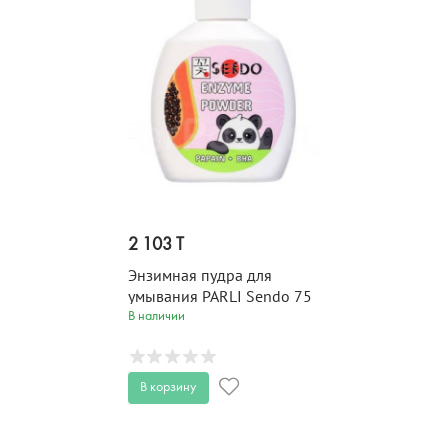
2 103 T
Энзимная пудра для
умывания PARLI Sendo 75
гр
В наличии
В корзину