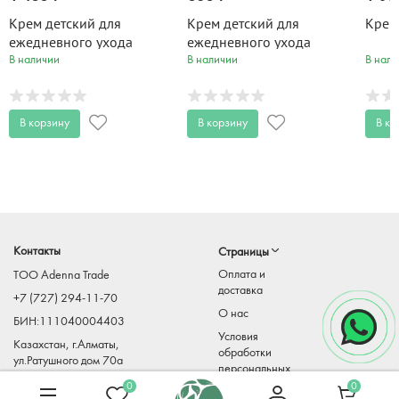
Крем детский для
Крем детский для
Крем
ежедневного ухода
ежедневного ухода
ФитоПупс с дозатором
ФитоПупс 75 мл
В наличии
В наличии
В нали
150 мл
В корзину
В корзину
В ко
Контакты
Страницы
Оплата и
TOO Adenna Trade
доставка
+7 (727) 294-11-70
О нас
БИН:111040004403
Условия
Казахстан, г.Алматы,
обработки
ул.Ратушного дом 70а
персональных
Adenna-
данных
0
0