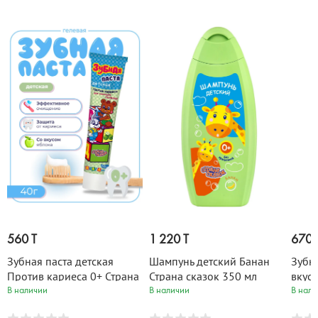
560 T
1 220 T
670 
Зубная паста детская
Шампунь детский Банан
Зубна
Против кариеса 0+ Страна
Страна сказок 350 мл
вкус
сказок 40 гр
Стран
В наличии
В наличии
В нали