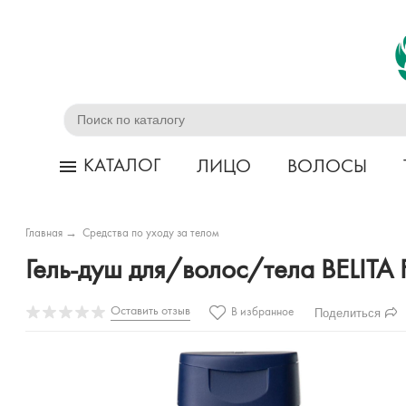
КАТАЛОГ
ЛИЦО
ВОЛОСЫ
Главная
→
Средства по уходу за телом
Гель-душ для/волос/тела BELIT
Оставить отзыв
Поделиться
В избранное