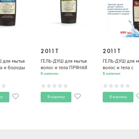
2 011 T
2 011 T
 для мытья
ГЕЛЬ-ДУШ для мытья
ГЕЛЬ-ДУШ для м
ла и бороды
волос и тела ПРЯНАЯ
волос и тела с
ВАЯ ВОДА и
КОНОПЛЯ и КИПАРИС
феромонами
В наличии
В наличии
ЮДЗУ FOR MEN
FOR MEN SPICY 400 мл
БЛАГОРОДНЫЙ 
 400 мл
ТАБАК FOR MEN
400 мл
ну
В корзину
В корзину