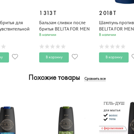
1 313 T
2 018 T
 бритья для
Бальзам сливки после
Шампунь против
увствительной
бритья BELITA FOR MEN
BELITA FOR MEN
ITA FOR MEN
100 мл
В наличии
В наличии
ну
В корзину
В корзину
Похожие товары
Сравнить все