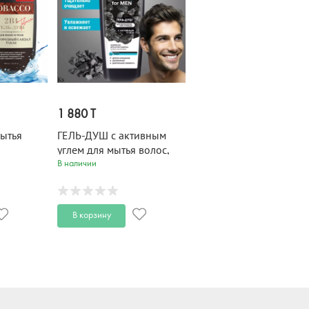
1 880 T
ытья
ГЕЛЬ-ДУШ с активным
углем для мытья волос,
тела и бороды BLACK
В наличии
САНДАЛ и
clean for MEN 400 мл
 TOBACCO
В корзину