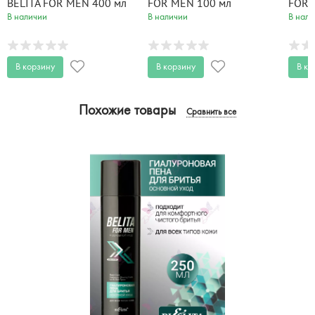
BELITA FOR MEN 400 мл
FOR MEN 100 мл
FOR 
В наличии
В наличии
В нали
В корзину
В корзину
В ко
Похожие товары
Сравнить все