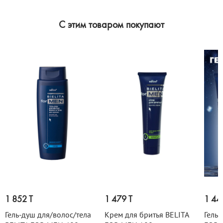
C этим товаром покупают
1 852 T
1 479 T
1 44
Гель-душ для/волос/тела
Крем для бритья BELITA
Гель 