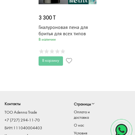
3 300 T
Гиалуроновая пена для
бритья для всех типов
кожи BELITA FOR MEN 250
В наличии
мл
В корзину
Контакты
Страницы
Оплата и
TOO Adenna Trade
доставка
+7 (727) 294-11-70
О нас
БИН:111040004403
Условия