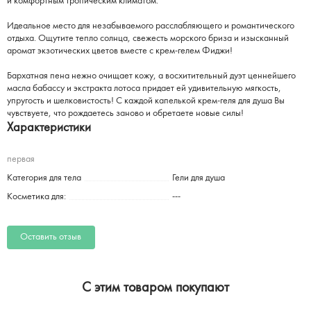
и комфортным тропическим климатом.
Идеальное место для незабываемого расслабляющего и романтического
отдыха. Ощутите тепло солнца, свежесть морского бриза и изысканный
аромат экзотических цветов вместе с крем-гелем Фиджи!
Бархатная пена нежно очищает кожу, а восхитительный дуэт ценнейшего
масла бабассу и экстракта лотоса придает ей удивительную мягкость,
упругость и шелковистость! С каждой капелькой крем-геля для душа Вы
чувствуете, что рождаетесь заново и обретаете новые силы!
Характеристики
первая
Категория для тела
Гели для душа
Косметика для:
---
Оставить отзыв
C этим товаром покупают