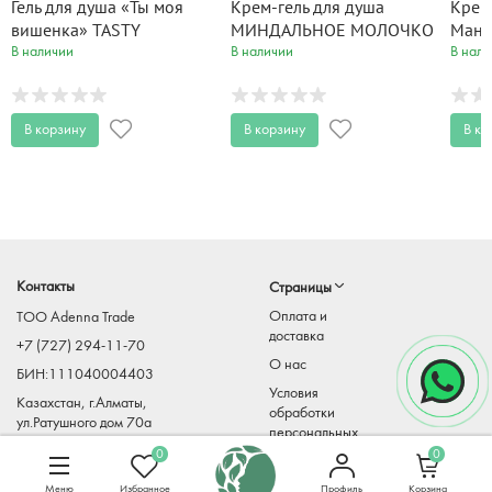
Гель для душа «Ты моя
Крем-гель для душа
Крем
вишенка» TASTY
МИНДАЛЬНОЕ МОЛОЧКО
Манг
MOMENTS 300 мл
с маслом миндаля CREAM
Exoti
В наличии
В наличии
В нали
Cocktail 515 мл
В корзину
В корзину
В ко
Контакты
Страницы
Оплата и
TOO Adenna Trade
доставка
+7 (727) 294-11-70
О нас
БИН:111040004403
Условия
Казахстан, г.Алматы,
обработки
ул.Ратушного дом 70а
персональных
Adenna-
данных
0
0
trade@mirkosmetiki.kz
Меню
Избранное
Профиль
Корзина