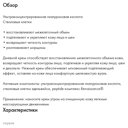
Обзор
Ультраконцентрированная гиалуроновая кислота
Стволовые клетки
• восстанавливают межклеточный объем
• подтягивают и укрепляют кожу лица и шеи
• возвращают четкость контурам
• разглаживают морщины
Дневной крем способствует восстановлению межклеточного объема кожи,
возвращает четкость контурам лица, подтягивая и укрепляя кожу лица, шеи
и декольте. Нежный крем обеспечивает мгновенный подтягивающий
эффект, оставляя на коже лица комфортную шелковистую вуаль.
Активные компоненты: ультраконцентрированная гиалуроновая кислота,
стволовые клетки эдельвейса, peptide-комплекс Renaissance®.
Применение: наносите крем утром на очищенную кожу легкими
массирующими движениями.
Характеристики
первая