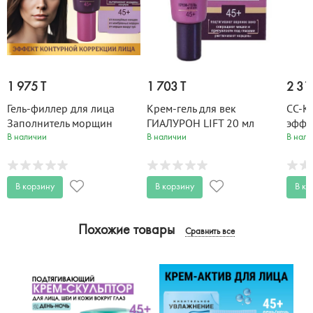
1 975 T
1 703 T
2 31
Гель-филлер для лица
Крем-гель для век
CC-К
Заполнитель морщин
ГИАЛУРОН LIFT 20 мл
эффе
ГИАЛУРОН LIFT 20 мл
ГИАЛ
В наличии
В наличии
В нали
В корзину
В корзину
В ко
Похожие товары
Сравнить все