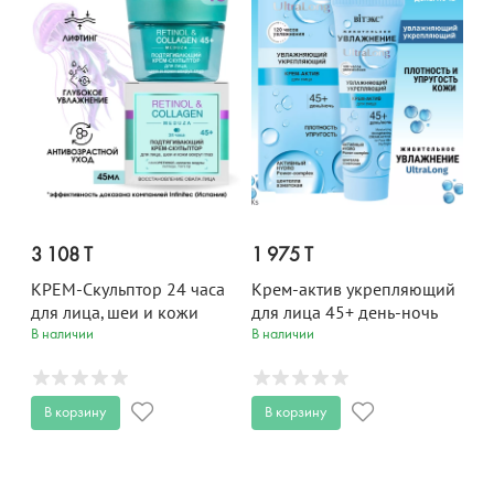
3 108 T
1 975 T
КРЕМ-Скульптор 24 часа
Крем-актив укрепляющий
для лица, шеи и кожи
для лица 45+ день-ночь
вокруг глаз 45+
УВЛАЖНЕНИЕ UltraLong
В наличии
В наличии
RETINOL&COLLAGEN 45
40 мл
мл
В корзину
В корзину