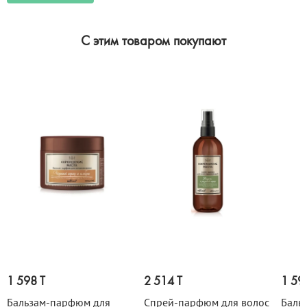
C этим товаром покупают
1 598 T
2 514 T
1 59
Бальзам-парфюм для
Спрей-парфюм для волос
Баль