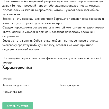
Превратите свой ежедневный ритуал в удовольствие с парфюм-гелем для
душа «Ваниль и розовый перец», обогащенным апельсиновым маслом.
Насладитесь изысканным ароматом, который унесет вас в волшебное
путешествие.
Верхние ноты лаванды, мандарина и бергамота придают коже свежесть и
яркость, будто первый вдох весеннего утра.
Сердце парфюм-геля раскрывается в нежной композиции апельсинового
цвета, жасмина Самбак и орхидеи, создавая атмосферу роскоши и
очарования.
Базовые ноты ванили, бобов тонка, амбры и ветивера придают этому
уходовому средству глубину и теплоту, оставляя на коже приятное
ощущение и яркий аромат.
Наслаждайтесь роскошью с парфюм-гелем для душа «Ваниль и розовый
перец».
Характеристики
первая
Категория для тела
Гели для душа
Косметика для:
---
Оставить отзыв