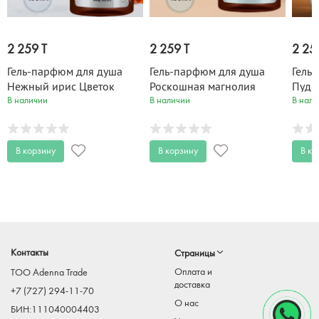
2 259 T
2 259 T
2 25
Гель-парфюм для душа
Гель-парфюм для душа
Гель
Нежный ирис Цветок
Роскошная магнолия
Пудр
апельсина Цветочные
Королевская амбра
санд
В наличии
В наличии
В нали
Масла 400 мл
Цветочные Масла 400 мл
400 
В корзину
В корзину
В ко
Контакты
Страницы
Оплата и
TOO Adenna Trade
доставка
+7 (727) 294-11-70
О нас
БИН:111040004403