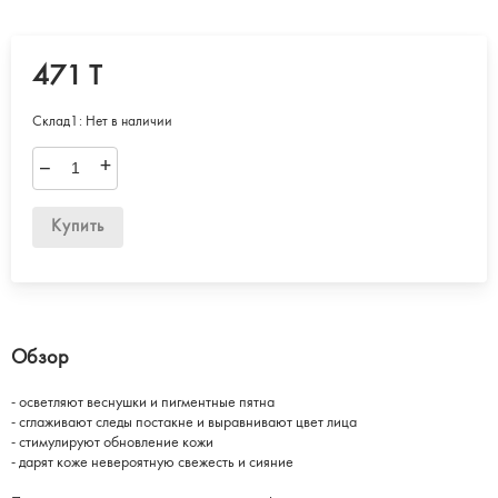
471 T
Склад1:
Нет в наличии
–
+
Купить
Обзор
- осветляют веснушки и пигментные пятна
- сглаживают следы постакне и выравнивают цвет лица
- стимулируют обновление кожи
- дарят коже невероятную свежесть и сияние