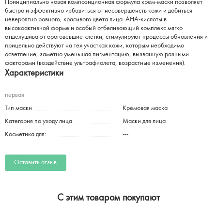
Принципиально новая композиционная формула крем-маски позволяет
быстро и эффективно избавиться от несовершенств кожи и добиться
невероятно ровного, красивого цвета лица. АНА-кислоты в
высокоактивной форме и особый отбеливающий комплекс мягко
отшелушивают ороговевшие клетки, стимулируют процессы обновления и
прицельно действуют на тех участках кожи, которым необходимо
осветление, заметно уменьшая пигментацию, вызванную разными
факторами (воздействие ультрафиолета, возрастные изменения).
Характеристики
первая
Тип маски
Кремовая маска
Категория по уходу лица
Маски для лица
Косметика для:
---
Оставить отзыв
C этим товаром покупают